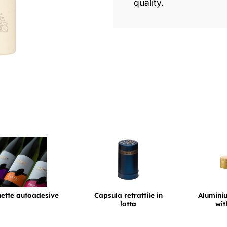
quality.
hette autoadesive
Capsula retrattile in
Alumini
latta
wit