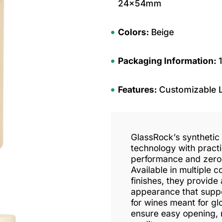
24x54mm
Colors:
Beige
Packaging Information:
Features:
Customizable 
GlassRock’s syntheti
technology with practic
performance and zero r
Available in multiple 
finishes, they provide 
appearance that suppor
for wines meant for glo
ensure easy opening, r