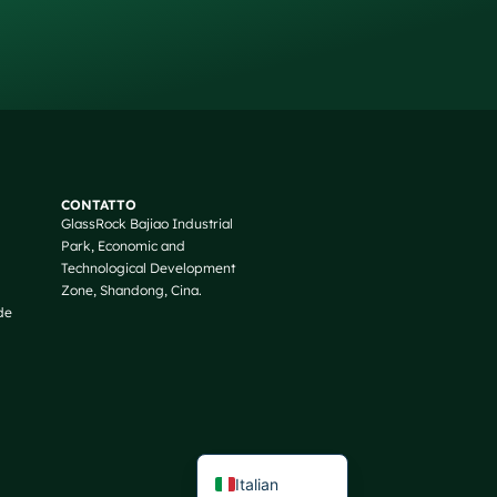
Russian
Arabic
CONTATTO
GlassRock Bajiao Industrial
Korean
Park, Economic and
Japanese
Technological Development
Zone, Shandong, Cina.
German
de
Portuguese
Spanish
French
English
Italian