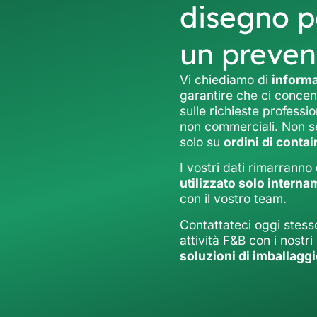
disegno p
un preven
Vi chiediamo di
informa
garantire che ci conce
sulle richieste profession
non commerciali. Non s
solo su
ordini di conta
I vostri dati rimarranno
utilizzato solo intern
con il vostro team.
Contattateci oggi stess
attività F&B con i nostri
soluzioni di imballaggi