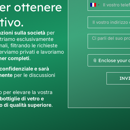
er ottenere
Francia
+33
tivo.
zioni sulla società
per
ntriamo esclusivamente
ali, filtrando le richieste
erviamo privati e lavoriamo
iner completi
.
📎 Enclose your
confidenziale e sarà
amente
per le discussioni
INV
o per elevare la vostra
bottiglie di vetro e
o di qualità superiore
.