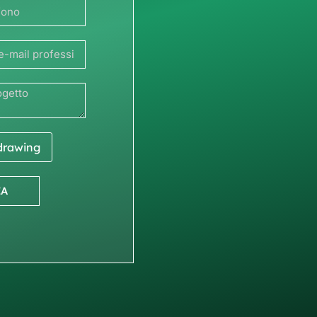
 drawing
IA