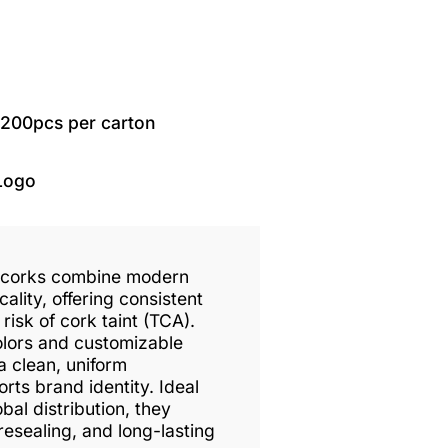
1200pcs per carton
Logo
c corks combine modern
ality, offering consistent
isk of cork taint (TCA).
colors and customizable
a clean, uniform
ts brand identity. Ideal
bal distribution, they
esealing, and long-lasting