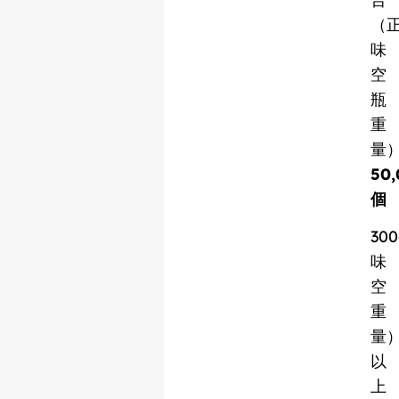
（
味
空
瓶
重
量
50,
個
30
味
空
重
量
以
上