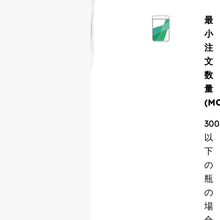
最
小
注
文
数
量
(M
300
以
下
の
瓶
の
場
合