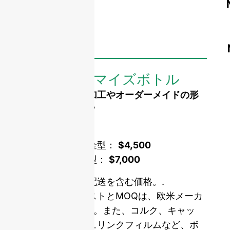
カスタマイズボトル
ロゴのエンボス加工やオーダーメイドの形
状が必要ですか？
型開き費用：
シングルセット金型：
$4,500
ダブルセット金型：
$7,000
サンプルと国際配送を含む価格。.
当社の型抜きコストとMOQは、欧米メーカ
ーの平均5倍です。また、コルク、キャッ
プ、ラベル、シュリンクフィルムなど、ボ