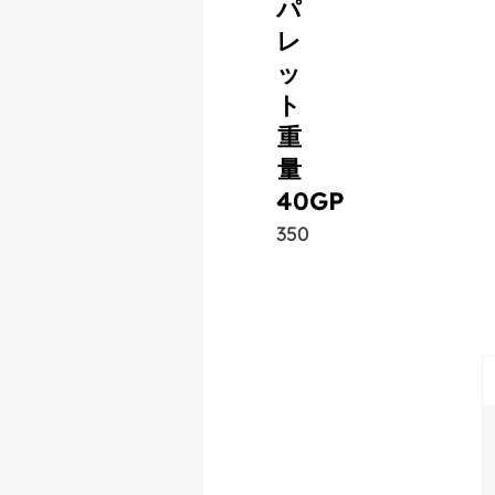
パ
レ
ッ
ト
重
量
40GP
350
類似製品