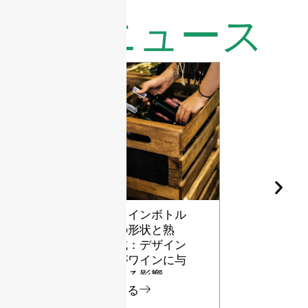
最新ニュース
ワインボトル
ガラス瓶用
の形状と熟
リントのさ
成：デザイン
ざまな等級
がワインに与
見る
える影響
見る