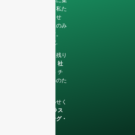
ョナルな依頼のみに集
中するためです。私た
ちは個人を対象とせ
ず、以下の業務にのみ
取り組んでいます。
フルコンテナ注文
.
あなたのデータは残り
ます
社外秘とし、社
内でのみ使用する
チ
ームとの話し合いのた
めに。.
今すぐお問い合わせく
ださい。
高級ガラス
瓶とパッケージング・
ソリューション
.