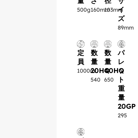
量
さ
径
サ
イ
500g
160mm
103mm
ズ
89mm
定
数
数
パ
員
量
量
レ
20HQ
40HQ
ッ
1000ml
ト
540
650
重
量
20GP
295