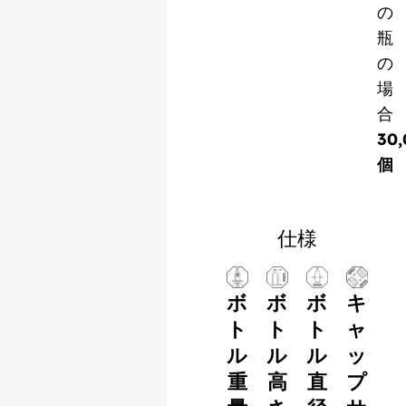
の
瓶
の
場
合
30,
個
仕様
ボ
ボ
ボ
キ
ト
ト
ト
ャ
ル
ル
ル
ッ
重
高
直
プ