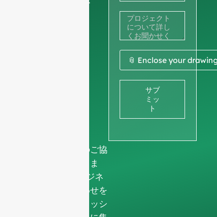
ス
や図面を
+33
共有して
見積もり
📎 Enclose your drawin
を取るこ
サブ
ミッ
ともでき
ト
ます。
私たちは、皆様のご協
力をお願いいたしま
す。
会社情報
ビジネ
ス以外の問い合わせを
排除し、プロフェッシ