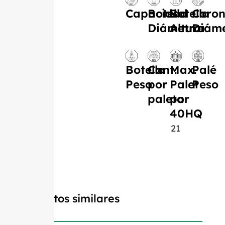
Capacidad
Botella
Botella
Coro
Diámetro
Altura
Diáme
Botella
Cant.
Max.
Palé
Peso
por
Palet
Peso
paleta
por
40HQ
21
Productos similares