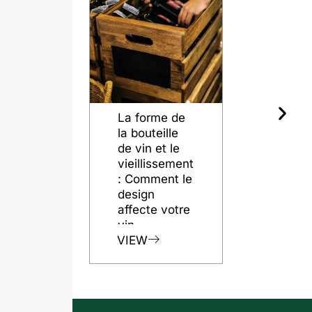
La forme de
Les
la bouteille
différentes
de vin et le
qualités d
vieillissement
silex pour 
: Comment le
bouteilles 
design
verre
affecte votre
VIEW
vin
VIEW