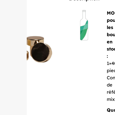
MO
pou
les
bou
en
sto
:
1×4
pie
Con
de
réf
mix
Qua