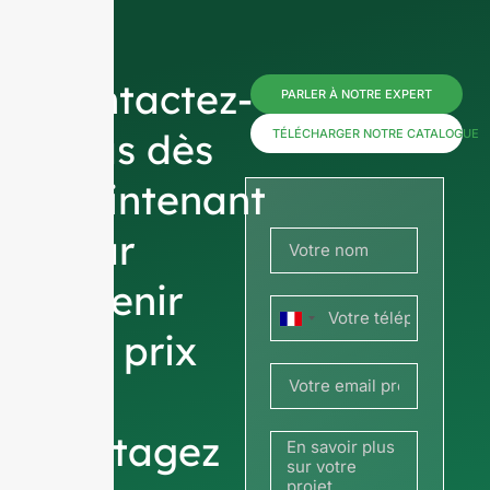
Contactez-
PARLER À NOTRE EXPERT
nous dès
TÉLÉCHARGER NOTRE CATALOGUE
maintenant
pour
obtenir
France
des prix
+33
ou
partagez