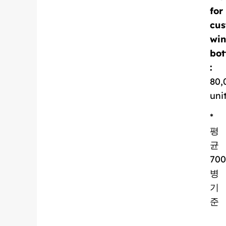
for
cus
win
bot
:
80,
uni
*
평
균
700
병
기
준