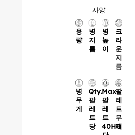
사양
용
병
병
크
량
지
높
라
름
이
운
지
름
병
Qty.
Max.
팔
무
팔
팔
레
게
레
레
트
트
트
무
당
40HQ
게