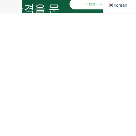
가격을 문
카탈로그 다운로드
Korean
의하거나
사진이나
그림을 공
프
유하여 견
랑
적을 받아
스
+33
보세요.
다음 사항을 부탁드립
니다.
회사 정보
를 통
📎 Enclose your drawin
해 비업무용 문의를 걸
러내고 전문적인 요청