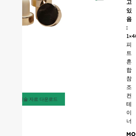
고
있
음
:
1×4
피
트
혼
합
참
조
컨
기술 자료 다운로드
테
이
너
MO