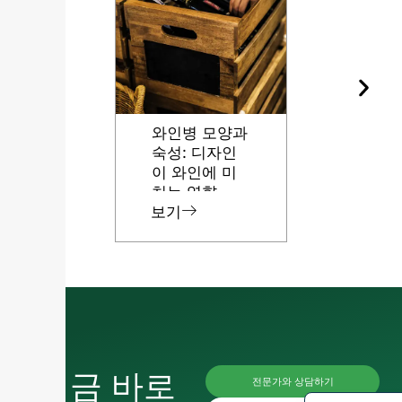
와인병 모양과
유리병용 
Russian
숙성: 디자인
돌의 다양
이 와인에 미
등급
Arabic
치는 영향
보기
Japanese
보기
Italian
German
Portugues
Spanish
French
지금 바로
전문가와 상담하기
English