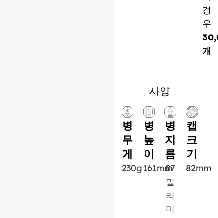
경
우
30,
개
사양
병
병
병
캡
무
높
지
크
게
이
름
기
230g
161mm
87
82mm
밀
리
미