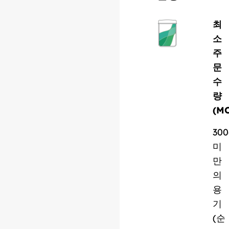
최
소
주
문
수
량
(M
300
미
만
의
용
기
(순