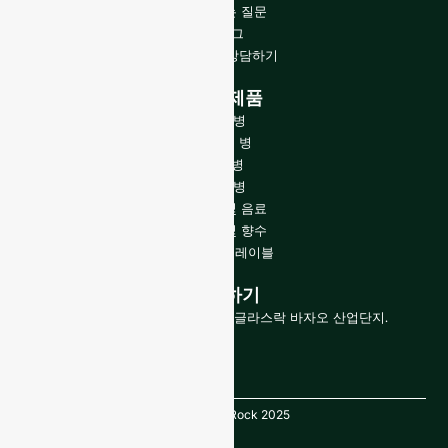
자주 묻는 질문
블로그
전문가와 상담하기
당사 제품
와인 병
증류주 병
맥주병
오일 병
유리병 및 음료
화장품 및 향수
클로저 및 레이블
문의하기
중국 산둥성, 경제기술개발구, 글라스락 바자오 산업단지.
저작권 GlassRock 2025