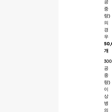
공
중
량)
의
경
우
50,
개
30
공
중
량)
이
상
병
의