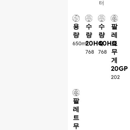
터
용
수
수
팔
량
량
량
레
20HQ
40HQ
트
650ml
무
768
768
게
20GP
202
팔
레
트
무