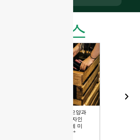
최신 뉴스
와인병 모양과
유리병용 
숙성: 디자인
돌의 다양
이 와인에 미
등급
치는 영향
보기
보기