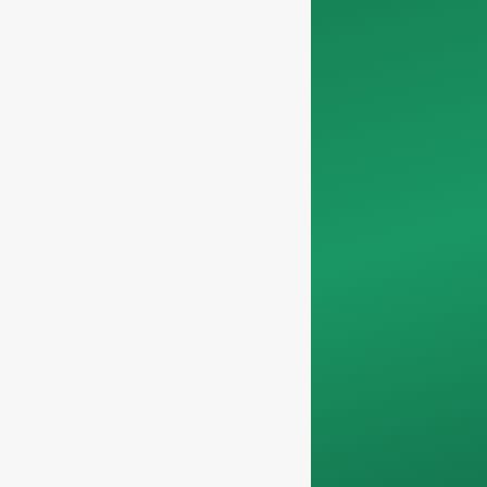
Nous vous
demandons
informations sur
l'entreprise
afin de
nous assurer que
nous nous
concentrons
exclusivement sur les
demandes
professionnelles, en
filtrant les demandes
non professionnelles.
Nous ne servons pas
les particuliers et ne
travaillons que sur
commandes de