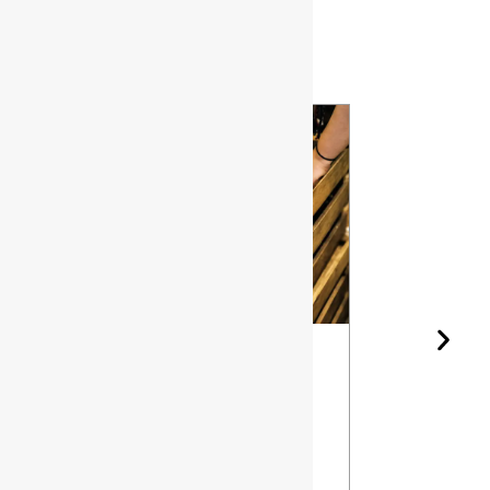
articles
La forme de
Les
la bouteille
différentes
de vin et le
qualités d
vieillissement
silex pour 
: Comment le
bouteilles 
design
verre