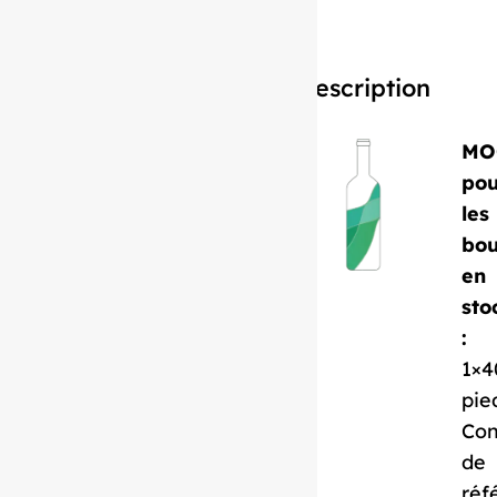
Description
MO
pou
les
bou
en
sto
:
1×4
pie
Con
de
réf