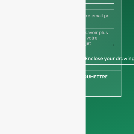
France
des prix
+33
ou
partagez
votre
image ou
📎 Enclose your drawin
votre
SOUMETTRE
dessin
pour
obtenir un
devis.