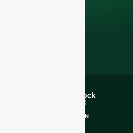
technique.
bouteilles
en verre de qualité
supérieure et
solutions
d'emballage
.
INTRODUCTION
A propos de nous
FAQ