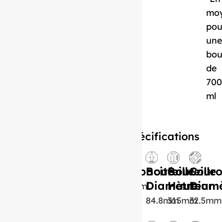
mo
pou
un
bou
de
700
ml
Spécifications
Capacité
Bouteille
Bouteille
Cour
Diamètre
Hauteur
Diamè
750ml
84.8mm
315mm
32.5mm