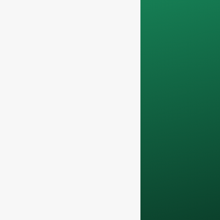
conteneurs
complets
.
Vos données
resteront
confidentiel et ne
sera utilisé qu'en
interne
pour les
discussions avec
votre équipe.
Contactez-nous dès
aujourd'hui pour
améliorer votre
activité F&B grâce à
nos services
d'assistance