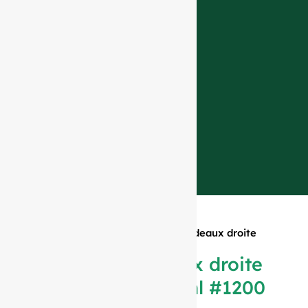
Accueil
»
Produits
»
Bouteille bordeaux droite
vert antique 750ml #1200
Bouteille bordeaux droite
vert antique 750ml #1200