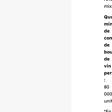
mix
Qua
min
Télécharger la
de
fiche technique
co
de
bou
de
vin
per
:
80
00
uni
*En