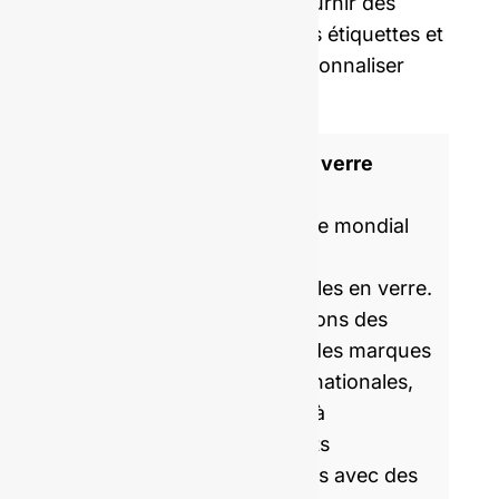
pouvons également vous fournir des
bouchons, des capsules, des étiquettes et
du film rétractable pour personnaliser
votre bouteille.
Fabricant de bouteilles en verre
certifié ISO 9001
GlassRock est un spécialiste mondial
de la fabrication et de la
personnalisation de bouteilles en verre.
Chaque jour, nous produisons des
emballages en verre pour des marques
partenaires locales et internationales,
en les aidant à emballer et à
commercialiser des produits
alimentaires et des boissons avec des