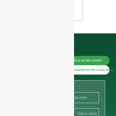
affecte votre
VIEW
vin
VIEW
Contactez-
PARLER À NOTRE EXPERT
nous dès
TÉLÉCHARGER NOTRE CATALOGUE
maintenant
pour
obtenir