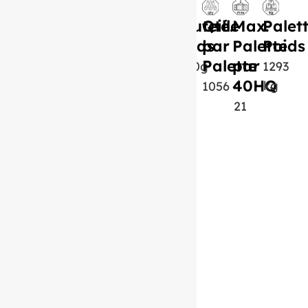
Bouteille
Qté.
Max.
Palet
Poids
par
Palette
Poids
Palette
par
1200g
1293
40HQ
kg
1056
21
Produit similaire