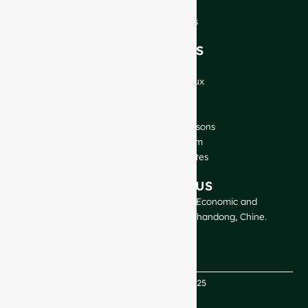
Blog
Parlez à nos experts
NOS PRODUITS
Bouteilles de vin
Bouteilles de spiritueux
Bouteilles de bière
Bouteilles d'huile
Bocaux en verre et boissons
Cosmétique et parfum
Fermetures et étiquettes
CONTACTEZ-NOUS
GlassRock Bajiao Industrial Park, Economic and
Technological Development Zone, Shandong, Chine.
Copyright GlassRock 2025