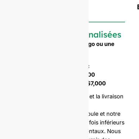
Bouteilles personnalisées
Besoin d'embosser votre logo ou une
forme sur mesure ?
Coût d'ouverture du moule :
Moule monodispositif :
$4,500
Moule à double sertissage :
$7,000
Prix incluant les échantillons et la livraison
internationale.
Nos coûts d'ouverture de moule et notre
MOQ sont en moyenne cinq fois inférieurs
à ceux des fabricants occidentaux. Nous