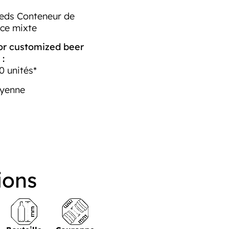
ieds Conteneur de
nce mixte
r customized beer
 :
0 unités*
yenne
ions