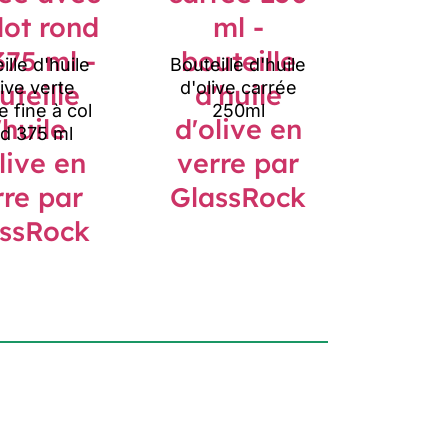
ille d'huile
Bouteille d'huile
live verte
d'olive carrée
e fine à col
250ml
d 375 ml