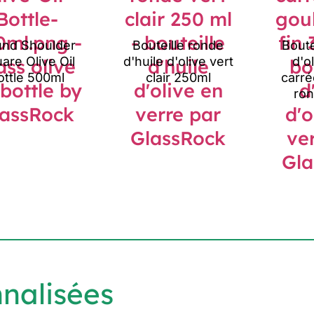
nd Shoulder
Bouteille ronde
Boute
are Olive Oil
d'huile d'olive vert
d'o
ottle 500ml
clair 250ml
carré
ron
nnalisées