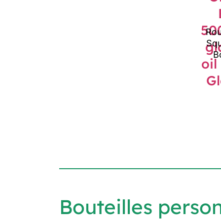
Rou
Squ
B
Bouteilles perso