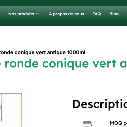
Nos produits
A propos de nous
FAQ
Blog
e ronde conique vert antique 1000ml
le ronde conique vert
Descripti
MOQ po