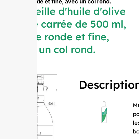
ronde et fine, avec un col rond.
Bouteille d'huile d'olive
verte carrée de 500 ml,
forme ronde et fine,
avec un col rond.
Descriptio
M
po
le
bo