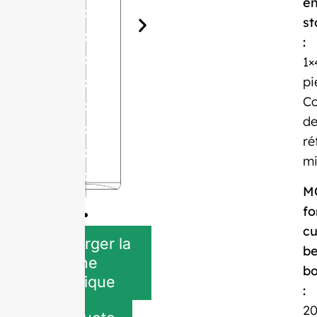
e
st
:
1×
pi
Co
d
ré
mi
M
fo
c
Télécharger la
be
fiche
bo
technique
:
2