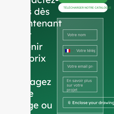
nous dès
TÉLÉCHARGER NOTRE CATALOGUE
maintenant
pour
obtenir
France
des prix
+33
ou
partagez
votre
image ou
📎 Enclose your drawin